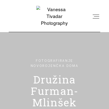
DOMOV
POROKE
FOTOGRAFIRANJE
NOVOROJENČKA DOMA
Družina
DRUŽINE
Furman-
BLOG
Mlinšek
O MENI