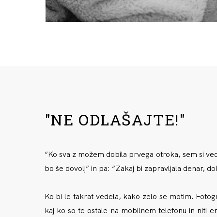
"NE ODLAŠAJTE!"
“Ko sva z možem dobila prvega otroka, sem si ve
bo še dovolj”
in pa:
“Zakaj bi zapravljala denar, d
Ko bi le takrat vedela, kako zelo se motim
. Fotog
kaj ko so te ostale na mobilnem telefonu in niti e