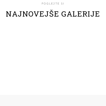
POGLEJTE SI
NAJNOVEJŠE GALERIJE
BARBARA + FILIP –
Nosečniško fotografiranje
DRUŽINA ŠAJT – družinsko
fotografiranje ob gozdu
DRUŽINA BALAŽIČ –
družinsko fotografiranje v
naravi