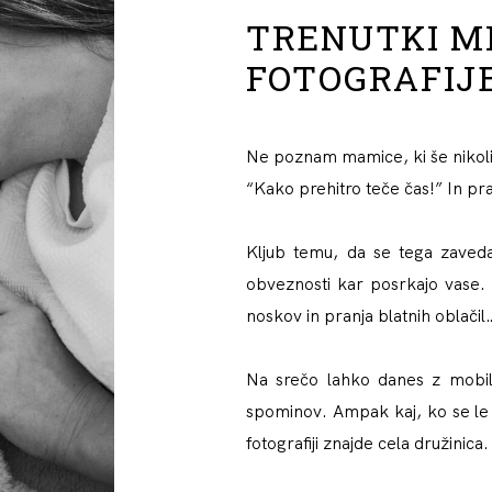
TRENUTKI MI
FOTOGRAFIJE
Ne poznam mamice, ki še nikoli 
“Kako prehitro teče čas!”
In pr
Kljub temu, da se tega zaveda
obveznosti kar posrkajo vase.
noskov in pranja blatnih oblačil
Na srečo lahko danes z mobil
spominov. Ampak kaj, ko se le 
fotografiji znajde cela družinica.