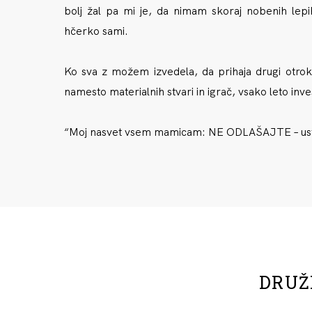
bolj žal pa mi je, da
nimam skoraj nobenih lepih
hčerko sami.
Ko sva z možem izvedela, da prihaja drugi otrok,
namesto materialnih stvari in igrač,
vsako leto inve
“Moj nasvet vsem mamicam:
NE ODLAŠAJTE – ust
DRUŽ